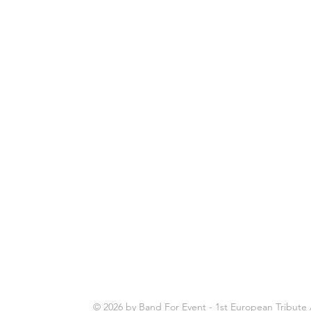
Band for Event - France est la première agen
dans les tributes - Nous vous proposons ce q
shows et prestations pour votre évènement.
Professionnelle ou privée, confiez-nous votre 
encore plus belle.
De Paris à Marseille, en passant par Lyon, St
Lille...
Nous saurons vous proposer LE groupe qu'il v
soirées d'entreprises, anniversaires, festivals, 
© 2026 by Band For Event - 1st European Tribute