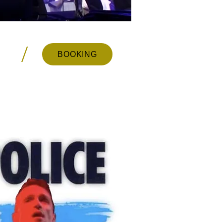
/
BOOKING