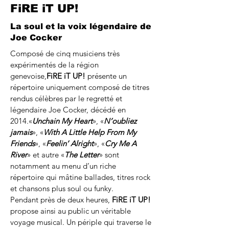
FiRE iT UP!
La soul et la voix légendaire de
Joe Cocker
Composé de cinq musiciens très 
expérimentés de la région 
genevoise,
FiRE iT UP!
 présente un 
répertoire uniquement composé de titres 
rendus célèbres par le regretté et 
légendaire Joe Cocker, décédé en 
2014.«
Unchain My Heart
», «
N’oubliez 
jamais
», «
With A Little Help From My 
Friends
», «
Feelin’ Alright
», «
Cry Me A 
River
» et autre «
The Letter
» sont 
notamment au menu d’un riche 
répertoire qui mâtine ballades, titres rock 
et chansons plus soul ou funky.
Pendant près de deux heures, 
FiRE iT UP!
propose ainsi au public un véritable 
voyage musical. Un périple qui traverse le 