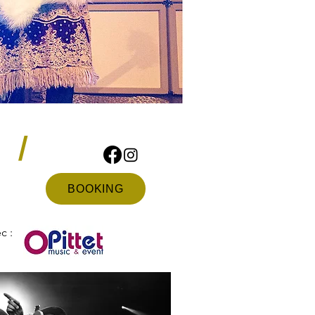
/
BOOKING
c :