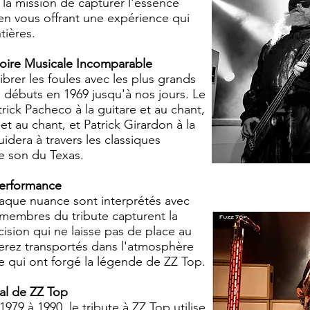
 la mission de capturer l'essence
 en vous offrant une expérience qui
tières.
toire Musicale Incomparable
ibrer les foules avec les plus grands
 débuts en 1969 jusqu'à nos jours. Le
rick Pacheco à la guitare et au chant,
et au chant, et Patrick Girardon à la
idera à travers les classiques
e son du Texas.
Performance
haque nuance sont interprétés avec
 membres du tribute capturent la
sion qui ne laisse pas de place au
erez transportés dans l'atmosphère
e qui ont forgé la légende de ZZ Top.
cal de ZZ Top
79 à 1990, le tribute à ZZ Top utilise