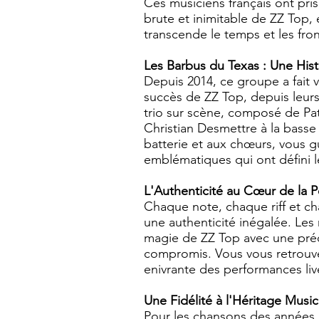
Ces musiciens français ont pris
brute et inimitable de ZZ Top,
transcende le temps et les fron
Les Barbus du Texas : Une His
Depuis 2014, ce groupe a fait v
succès de ZZ Top, depuis leurs
trio sur scène, composé de Pat
Christian Desmettre à la basse 
batterie et aux chœurs, vous gu
emblématiques qui ont défini l
L'Authenticité au Cœur de la 
Chaque note, chaque riff et c
une authenticité inégalée. Les
magie de ZZ Top avec une préci
compromis. Vous vous retrouv
enivrante des performances liv
Une Fidélité à l'Héritage Musi
Pour les chansons des années 19