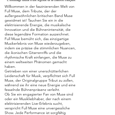
L’hommage ultime à une légende de la chanson française
Willkommen in der faszinierenden Welt von
Full Muse, dem Tribute, der der
außergewöhnlichen britischen Band Muse
gewidmet ist! Tauchen Sie ein in die
elektrisierende Energie, die musikalische
Innovation und die Bühnenintensität, die
diese legendäre Formation auszeichnet.
Full Muse bemüht sich, das einzigartige
Musikerlebnis von Muse wiederzugeben,
indem sie präzise die stimmlichen Nuancen,
die ikonischen Gitarrenriffs und die
rhythmische Kraft einfangen, die Muse zu
einem weltweiten Phänomen gemacht
haben.
Getrieben von einer unerschütterlichen
Leidenschaft für Musik, verpflichtet sich Full
Muse, der Originalgruppe Tribut zu zollen,
während sie ihr eine neue Energie und eine
fesselnde Bühnenpräsenz verleiht.
Ob Sie ein engagierter Fan von Muse sind
oder ein Musikliebhaber, der nach einem
elektrisierenden Live-Erlebnis sucht,
verspricht Full Muse eine unvergessliche
Show. Jede Performance ist sorgfältig