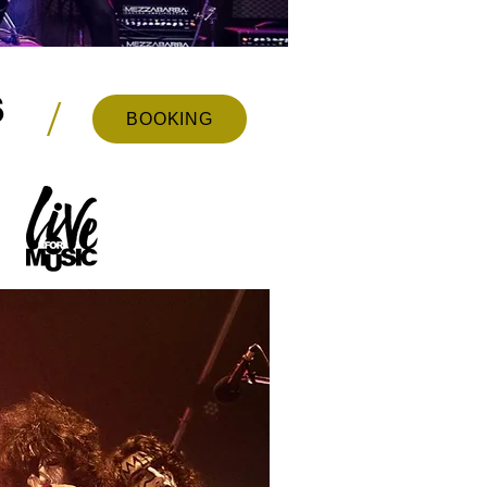
S
/
BOOKING
c