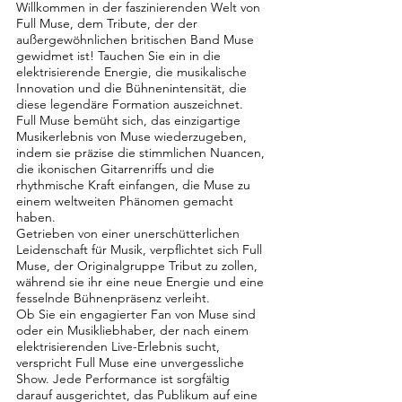
Willkommen in der faszinierenden Welt von
Full Muse, dem Tribute, der der
außergewöhnlichen britischen Band Muse
gewidmet ist! Tauchen Sie ein in die
elektrisierende Energie, die musikalische
Innovation und die Bühnenintensität, die
diese legendäre Formation auszeichnet.
Full Muse bemüht sich, das einzigartige
Musikerlebnis von Muse wiederzugeben,
indem sie präzise die stimmlichen Nuancen,
die ikonischen Gitarrenriffs und die
rhythmische Kraft einfangen, die Muse zu
einem weltweiten Phänomen gemacht
haben.
Getrieben von einer unerschütterlichen
Leidenschaft für Musik, verpflichtet sich Full
Muse, der Originalgruppe Tribut zu zollen,
während sie ihr eine neue Energie und eine
fesselnde Bühnenpräsenz verleiht.
Ob Sie ein engagierter Fan von Muse sind
oder ein Musikliebhaber, der nach einem
elektrisierenden Live-Erlebnis sucht,
verspricht Full Muse eine unvergessliche
Show. Jede Performance ist sorgfältig
darauf ausgerichtet, das Publikum auf eine