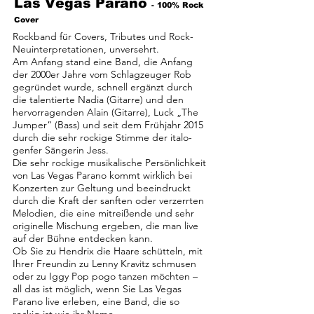
Las Vegas Parano
- 100% Rock
Cover
Rockband für Covers, Tributes und Rock-
Neuinterpretationen, unversehrt.
Am Anfang stand eine Band, die Anfang
der 2000er Jahre vom Schlagzeuger Rob
gegründet wurde, schnell ergänzt durch
die talentierte Nadia (Gitarre) und den
hervorragenden Alain (Gitarre), Luck „The
Jumper“ (Bass) und seit dem Frühjahr 2015
durch die sehr rockige Stimme der italo-
genfer Sängerin Jess.
Die sehr rockige musikalische Persönlichkeit
von Las Vegas Parano kommt wirklich bei
Konzerten zur Geltung und beeindruckt
durch die Kraft der sanften oder verzerrten
Melodien, die eine mitreißende und sehr
originelle Mischung ergeben, die man live
auf der Bühne entdecken kann.
Ob Sie zu Hendrix die Haare schütteln, mit
Ihrer Freundin zu Lenny Kravitz schmusen
oder zu Iggy Pop pogo tanzen möchten –
all das ist möglich, wenn Sie Las Vegas
Parano live erleben, eine Band, die so