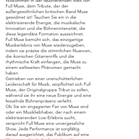
Willkommen in der faszinierenden Welt von
Full Muse, dem Tribute, der der
außergewöhnlichen britischen Band Muse
gewidmet ist! Tauchen Sie ein in die
elektrisierende Energie, die musikalische
Innovation und die Bühnenintensität, die
diese legendäre Formation auszeichnet.
Full Muse bemüht sich, das einzigartige
Musikerlebnis von Muse wiederzugeben,
indem sie präzise die stimmlichen Nuancen,
die ikonischen Gitarrenriffs und die
rhythmische Kraft einfangen, die Muse zu
einem weltweiten Phänomen gemacht
haben.
Getrieben von einer unerschütterlichen
Leidenschaft für Musik, verpflichtet sich Full
Muse, der Originalgruppe Tribut zu zollen,
während sie ihr eine neue Energie und eine
fesselnde Bühnenpräsenz verleiht.
Ob Sie ein engagierter Fan von Muse sind
oder ein Musikliebhaber, der nach einem
elektrisierenden Live-Erlebnis sucht,
verspricht Full Muse eine unvergessliche
Show. Jede Performance ist sorgfältig
darauf ausgerichtet, das Publikum auf eine