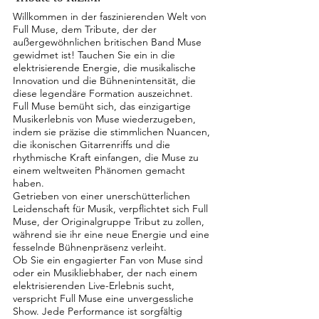
Willkommen in der faszinierenden Welt von
Full Muse, dem Tribute, der der
außergewöhnlichen britischen Band Muse
gewidmet ist! Tauchen Sie ein in die
elektrisierende Energie, die musikalische
Innovation und die Bühnenintensität, die
diese legendäre Formation auszeichnet.
Full Muse bemüht sich, das einzigartige
Musikerlebnis von Muse wiederzugeben,
indem sie präzise die stimmlichen Nuancen,
die ikonischen Gitarrenriffs und die
rhythmische Kraft einfangen, die Muse zu
einem weltweiten Phänomen gemacht
haben.
Getrieben von einer unerschütterlichen
Leidenschaft für Musik, verpflichtet sich Full
Muse, der Originalgruppe Tribut zu zollen,
während sie ihr eine neue Energie und eine
fesselnde Bühnenpräsenz verleiht.
Ob Sie ein engagierter Fan von Muse sind
oder ein Musikliebhaber, der nach einem
elektrisierenden Live-Erlebnis sucht,
verspricht Full Muse eine unvergessliche
Show. Jede Performance ist sorgfältig