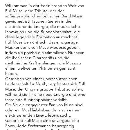
Willkommen in der faszinierenden Welt von
Full Muse, dem Tribute, der der
außergewöhnlichen britischen Band Muse
gewidmet ist! Tauchen Sie ein in die
elektrisierende Energie, die musikalische
Innovation und die Bühnenintensität, die
diese legendäre Formation auszeichnet.
Full Muse bemüht sich, das einzigartige
Musikerlebnis von Muse wiederzugeben,
indem sie präzise die stimmlichen Nuancen,
die ikonischen Gitarrenriffs und die
rhythmische Kraft einfangen, die Muse zu
einem weltweiten Phänomen gemacht
haben.
Getrieben von einer unerschütterlichen
Leidenschaft für Musik, verpflichtet sich Full
Muse, der Originalgruppe Tribut zu zollen,
während sie ihr eine neue Energie und eine
fesselnde Bühnenpräsenz verleiht.
Ob Sie ein engagierter Fan von Muse sind
oder ein Musikliebhaber, der nach einem
elektrisierenden Live-Erlebnis sucht,
verspricht Full Muse eine unvergessliche
Show. Jede Performance ist sorgfältig