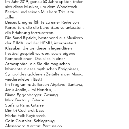
Im Jahr 2019, genau 50 Jahre später, trafen
sich diese Musiker, um dem Woodstock-
Festival und seinen Musikern Tribut zu
zollen.
Dieses Ereignis führte zu einer Reihe von
Konzerten, die die Band dazu veranlassten,
die Erfahrung fortzusetzen.
Die Band Riptide, bestehend aus Musikern
der EJMA und der HEMU, interpretiert
Klassiker, die bei diesem legendären
Festival gespielt wurden, sowie eigene
Kompositionen. Das alles in einer
Atmosphäre, die Sie die magischen
Momente dieses mythischen Ereignisses,
Symbol des goldenen Zeitalters der Musik,
wiedererleben lässt!
Im Programm: Jefferson Airplane, Santana,
Janis Joplin, Jimi Hendrix,...
Diane Eggenberger: Gesang
Marc Bertouy: Gitarre
Stefano Rana: Gitarre
Dimitri Cochard: Bass
Marko Fell: Keyboards
Colin Gauthier: Schlagzeug
Alessandro Alarcon: Percussion