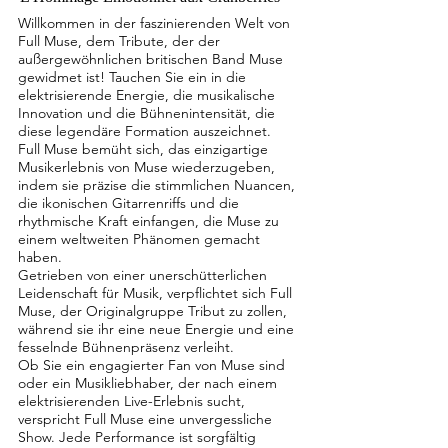
Willkommen in der faszinierenden Welt von
Full Muse, dem Tribute, der der
außergewöhnlichen britischen Band Muse
gewidmet ist! Tauchen Sie ein in die
elektrisierende Energie, die musikalische
Innovation und die Bühnenintensität, die
diese legendäre Formation auszeichnet.
Full Muse bemüht sich, das einzigartige
Musikerlebnis von Muse wiederzugeben,
indem sie präzise die stimmlichen Nuancen,
die ikonischen Gitarrenriffs und die
rhythmische Kraft einfangen, die Muse zu
einem weltweiten Phänomen gemacht
haben.
Getrieben von einer unerschütterlichen
Leidenschaft für Musik, verpflichtet sich Full
Muse, der Originalgruppe Tribut zu zollen,
während sie ihr eine neue Energie und eine
fesselnde Bühnenpräsenz verleiht.
Ob Sie ein engagierter Fan von Muse sind
oder ein Musikliebhaber, der nach einem
elektrisierenden Live-Erlebnis sucht,
verspricht Full Muse eine unvergessliche
Show. Jede Performance ist sorgfältig